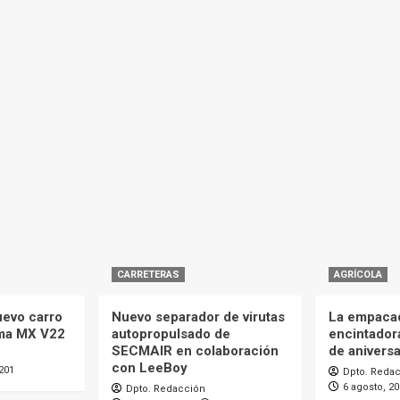
CARRETERAS
AGRÍCOLA
uevo carro
Nuevo separador de virutas
La empaca
ma MX V22
autopropulsado de
encintador
SECMAIR en colaboración
de aniversa
con LeeBoy
201
Dpto. Reda
6 agosto, 2
Dpto. Redacción