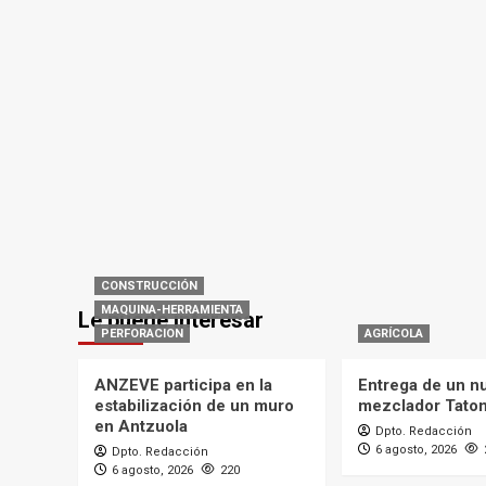
CONSTRUCCIÓN
MAQUINA-HERRAMIENTA
Le puede interesar
PERFORACION
AGRÍCOLA
ANZEVE participa en la
Entrega de un n
estabilización de un muro
mezclador Tato
en Antzuola
Dpto. Redacción
6 agosto, 2026
Dpto. Redacción
6 agosto, 2026
220