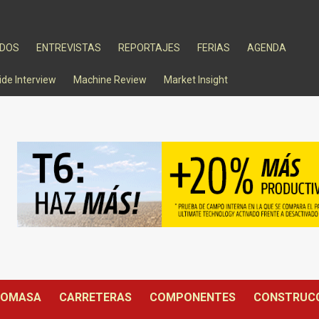
ADOS
ENTREVISTAS
REPORTAJES
FERIAS
AGENDA
ide Interview
Machine Review
Market Insight
IOMASA
CARRETERAS
COMPONENTES
CONSTRUC