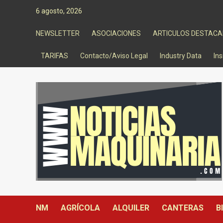
Saltar
6 agosto, 2026
al
contenido
NEWSLETTER
ASOCIACIONES
ARTICULOS DESTAC
TARIFAS
Contacto/Aviso Legal
Industry Data
Ins
NM
AGRÍCOLA
ALQUILER
CANTERAS
B