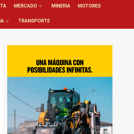
NTA
MERCADO
MINERIA
MOTORES
IA
TRANSPORTE