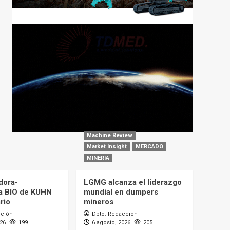
Machine Review
Market Insight
MERCADO
MINERIA
dora-
LGMG alcanza el liderazgo
a BIO de KUHN
mundial en dumpers
rio
mineros
cción
Dpto. Redacción
026
199
6 agosto, 2026
205