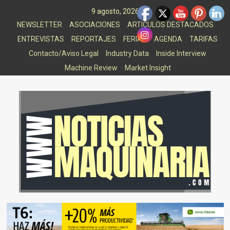
Saltar
9 agosto, 2026
al
NEWSLETTER
ASOCIACIONES
ARTICULOS DESTACADOS
contenido
ENTREVISTAS
REPORTAJES
FERIAS
AGENDA
TARIFAS
Contacto/Aviso Legal
Industry Data
Inside Interview
Machine Review
Market Insight