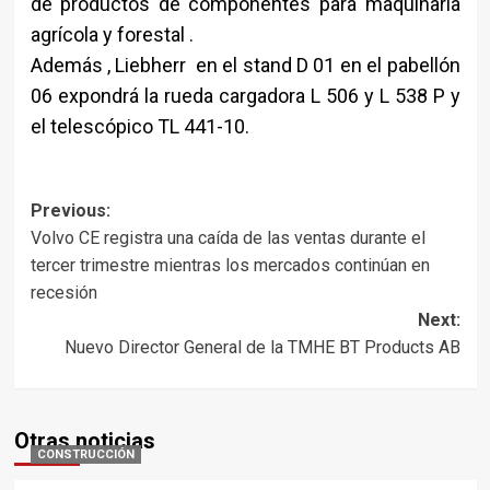
de productos de componentes para maquinaria
agrícola y forestal .
Además , Liebherr en el stand D 01 en el pabellón
06 expondrá la rueda cargadora L 506 y L 538 P y
el telescópico TL 441-10.
Post
Previous:
Volvo CE registra una caída de las ventas durante el
navigation
tercer trimestre mientras los mercados continúan en
recesión
Next:
Nuevo Director General de la TMHE BT Products AB
Otras noticias
CONSTRUCCIÓN