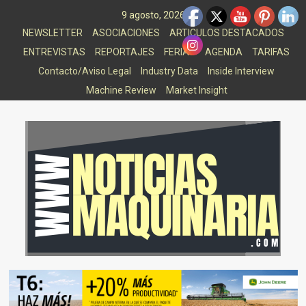
Saltar
9 agosto, 2026
al
NEWSLETTER
ASOCIACIONES
ARTICULOS DESTACADOS
contenido
ENTREVISTAS
REPORTAJES
FERIAS
AGENDA
TARIFAS
Contacto/Aviso Legal
Industry Data
Inside Interview
Machine Review
Market Insight