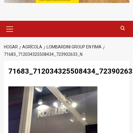
Menú
principal
HOGAR
AGRÍCOLA
LOMBARDINI GROUP EN FIMA
71683_712034325508434_723902633_N
71683_712034325508434_72390263