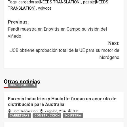
Tags:
cargadoras
[NEEDS TRANSLATION] ,
pesaje
[NEEDS
TRANSLATION] ,
volvoce
Post
Previous:
Fendt muestra en Enovitis en Campo su visión del
navigation
viñedo
Next:
JCB obtiene aprobación total de la UE para su motor de
hidrógeno
Otras noticias
CONSTRUCCIÓN
Faresin Industries y Haulotte firman un acuerdo de
distribución para Australia
Dpto. Redacción
7 agosto, 2026
330
CARRETERAS
CONSTRUCCIÓN
INDUSTRIA