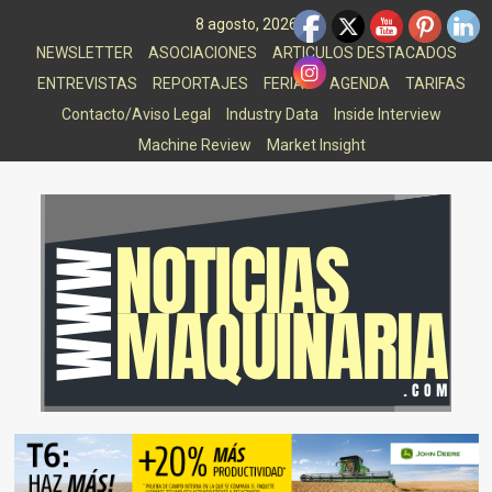
Saltar
8 agosto, 2026
al
NEWSLETTER
ASOCIACIONES
ARTICULOS DESTACADOS
contenido
ENTREVISTAS
REPORTAJES
FERIAS
AGENDA
TARIFAS
Contacto/Aviso Legal
Industry Data
Inside Interview
Machine Review
Market Insight