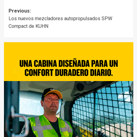
Post
Previous:
Los nuevos mezcladores autopropulsados SPW
navigation
Compact de KUHN