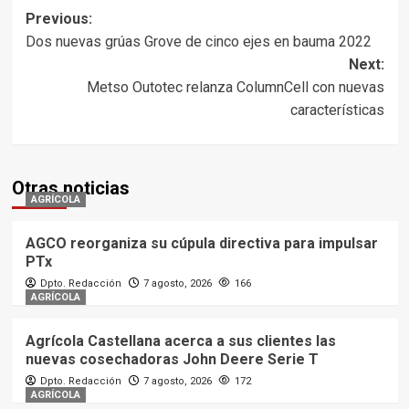
Post
Previous:
Dos nuevas grúas Grove de cinco ejes en bauma 2022
navigation
Next:
Metso Outotec relanza ColumnCell con nuevas
características
Otras noticias
AGRÍCOLA
AGCO reorganiza su cúpula directiva para impulsar
PTx
Dpto. Redacción
7 agosto, 2026
166
AGRÍCOLA
Agrícola Castellana acerca a sus clientes las
nuevas cosechadoras John Deere Serie T
Dpto. Redacción
7 agosto, 2026
172
AGRÍCOLA