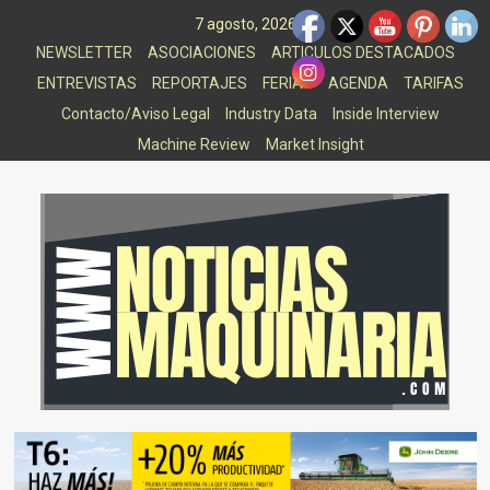
Saltar
7 agosto, 2026
al
NEWSLETTER
ASOCIACIONES
ARTICULOS DESTACADOS
contenido
ENTREVISTAS
REPORTAJES
FERIAS
AGENDA
TARIFAS
Contacto/Aviso Legal
Industry Data
Inside Interview
Machine Review
Market Insight