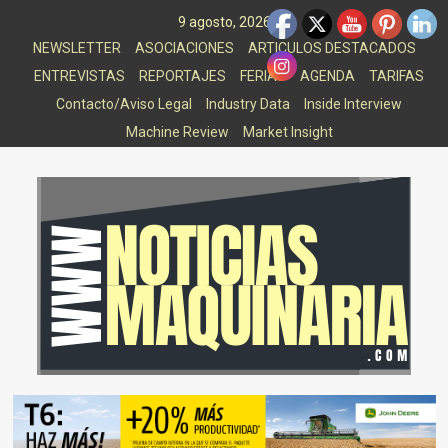
Saltar
9 agosto, 2026
al
NEWSLETTER
ASOCIACIONES
ARTICULOS DESTACADOS
contenido
ENTREVISTAS
REPORTAJES
FERIAS
AGENDA
TARIFAS
Contacto/Aviso Legal
Industry Data
Inside Interview
Machine Review
Market Insight