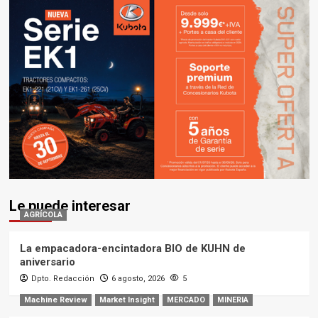
Le puede interesar
AGRÍCOLA
La empacadora-encintadora BIO de KUHN de
aniversario
Dpto. Redacción
6 agosto, 2026
5
Machine Review
Market Insight
MERCADO
MINERIA