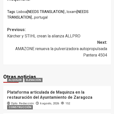
Tags:
Lisboa
[NEEDS TRANSLATION] ,
loxam
[NEEDS
TRANSLATION] ,
portugal
Post
Previous:
Kärcher y STIHL crean la alianza ALLPRO
navigation
Next:
AMAZONE renueva la pulverizadora autopropulsada
Pantera 4504
Otras noticias
ALQUILER
ELEVACIÓN
Plataforma articulada de Maquinza en la
restauración del Ayuntamiento de Zaragoza
Dpto. Redacción
6 agosto, 2026
152
CONSTRUCCIÓN