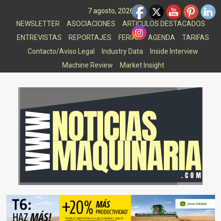
Saltar
7 agosto, 2026
al
NEWSLETTER
ASOCIACIONES
ARTICULOS DESTACADOS
contenido
ENTREVISTAS
REPORTAJES
FERIAS
AGENDA
TARIFAS
Contacto/Aviso Legal
Industry Data
Inside Interview
Machine Review
Market Insight