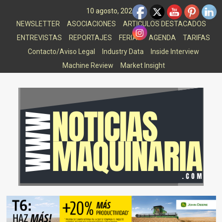
Saltar
10 agosto, 2026
al
NEWSLETTER
ASOCIACIONES
ARTICULOS DESTACADOS
contenido
ENTREVISTAS
REPORTAJES
FERIAS
AGENDA
TARIFAS
Contacto/Aviso Legal
Industry Data
Inside Interview
Machine Review
Market Insight