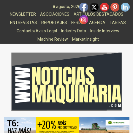
Saltar
8 agosto, 2026
al
NEWSLETTER
ASOCIACIONES
ARTICULOS DESTACADOS
contenido
ENTREVISTAS
REPORTAJES
FERIAS
AGENDA
TARIFAS
Contacto/Aviso Legal
Industry Data
Inside Interview
Machine Review
Market Insight