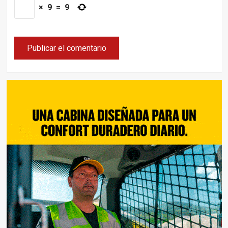
×
9
=
9