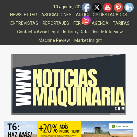
Saltar
10 agosto, 2026
al
NEWSLETTER
ASOCIACIONES
ARTICULOS DESTACADOS
contenido
ENTREVISTAS
REPORTAJES
FERIAS
AGENDA
TARIFAS
Contacto/Aviso Legal
Industry Data
Inside Interview
Machine Review
Market Insight