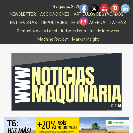
Saltar
9 agosto, 2026
al
NEWSLETTER
ASOCIACIONES
ARTICULOS DESTACADOS
contenido
ENTREVISTAS
REPORTAJES
FERIAS
AGENDA
TARIFAS
Contacto/Aviso Legal
Industry Data
Inside Interview
Machine Review
Market Insight