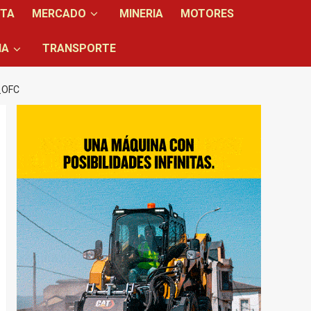
NTA
MERCADO
MINERIA
MOTORES
IA
TRANSPORTE
_OFC