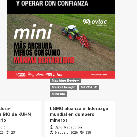
Machine Review
Market Insight
MERCADO
MINERIA
dora-
LGMG alcanza el liderazgo
a BIO de KUHN
mundial en dumpers
rio
mineros
cción
Dpto. Redacción
026
234
6 agosto, 2026
238