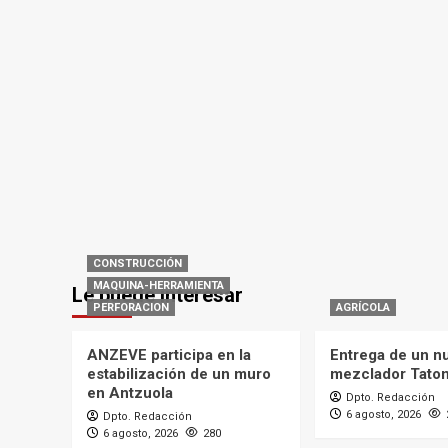
CONSTRUCCIÓN
MAQUINA-HERRAMIENTA
Le puede interesar
PERFORACION
AGRÍCOLA
ANZEVE participa en la
Entrega de un n
estabilización de un muro
mezclador Tato
en Antzuola
Dpto. Redacción
6 agosto, 2026
Dpto. Redacción
6 agosto, 2026
280