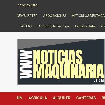
Saltar
7 agosto, 2026
al
contenido
NEWSLETTER
ASOCIACIONES
ARTICULOS DESTAC
TARIFAS
Contacto/Aviso Legal
Industry Data
Ins
NM
AGRÍCOLA
ALQUILER
CANTERAS
B