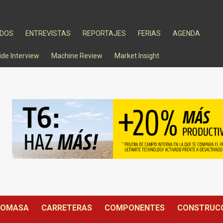
ADOS
ENTREVISTAS
REPORTAJES
FERIAS
AGENDA
ide Interview
Machine Review
Market Insight
IOMASA
CARRETERAS
COMPONENTES
CONSTRUC