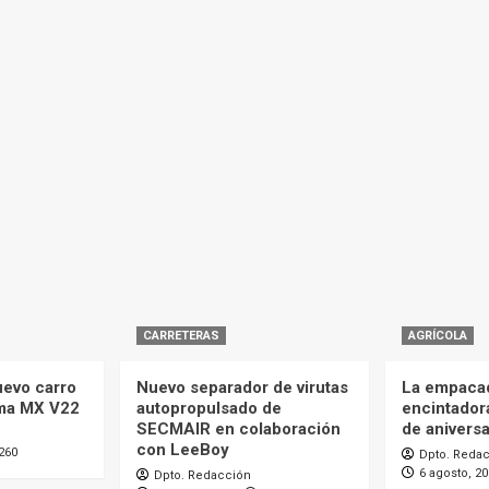
CARRETERAS
AGRÍCOLA
uevo carro
Nuevo separador de virutas
La empaca
ma MX V22
autopropulsado de
encintador
SECMAIR en colaboración
de aniversa
con LeeBoy
260
Dpto. Reda
6 agosto, 2
Dpto. Redacción