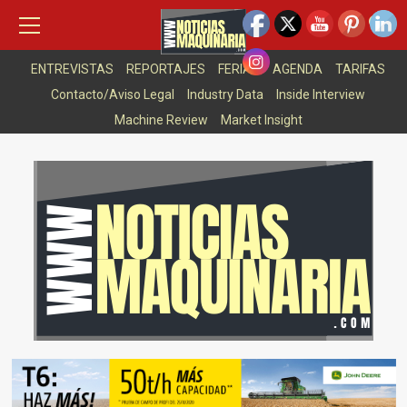
Saltar
Menú
8 agosto, 2026
principal
al
NEWSLETTER
ASOCIACIONES
ARTICULOS DESTACADOS
contenido
ENTREVISTAS
REPORTAJES
FERIAS
AGENDA
TARIFAS
Contacto/Aviso Legal
Industry Data
Inside Interview
Machine Review
Market Insight