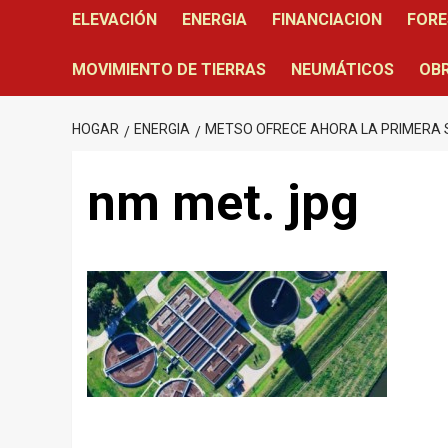
ELEVACIÓN
ENERGIA
FINANCIACION
FORE
MOVIMIENTO DE TIERRAS
NEUMÁTICOS
OBR
HOGAR
ENERGIA
METSO OFRECE AHORA LA PRIMERA 
nm met. jpg