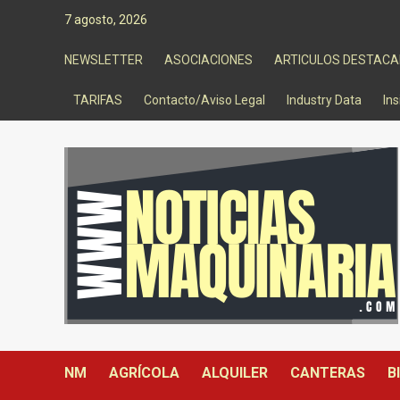
Saltar
7 agosto, 2026
al
contenido
NEWSLETTER
ASOCIACIONES
ARTICULOS DESTAC
TARIFAS
Contacto/Aviso Legal
Industry Data
Ins
NM
AGRÍCOLA
ALQUILER
CANTERAS
B