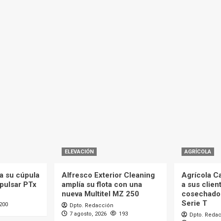
ELEVACIÓN
AGRÍCOLA
a su cúpula
Alfresco Exterior Cleaning
Agrícola C
mpulsar PTx
amplía su flota con una
a sus clien
nueva Multitel MZ 250
cosechado
Serie T
200
Dpto. Redacción
7 agosto, 2026
193
Dpto. Reda