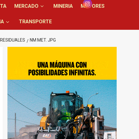
NTA
MERCADO
MINERIA
MOTORES
IA
TRANSPORTE
 RESIDUALES
NM MET. JPG