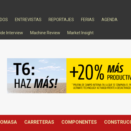
ADOS
ENTREVISTAS
REPORTAJES
FERIAS
AGENDA
ide Interview
Machine Review
Market Insight
IOMASA
CARRETERAS
COMPONENTES
CONSTRUC