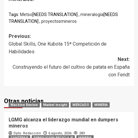
Tags:
Metso
[NEEDS TRANSLATION] ,
mineralogía
[NEEDS
TRANSLATION] ,
proyectosmineros
Post
Previous:
Global Skills, One Kubota 15ª Competición de
navigation
Habilidades
Next:
Construyendo el futuro del cultivo de patata en España
con Fendt
Otras noticias
Machine Review
Market Insight
MERCADO
MINERIA
LGMG alcanza el liderazgo mundial en dumpers
mineros
Dpto. Redacción
6 agosto, 2026
283
CANTERAS
DEMOLICION RECICLAJE
MINERIA