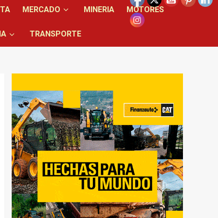
NTA
MERCADO
MINERIA
MOTORES
IA
TRANSPORTE