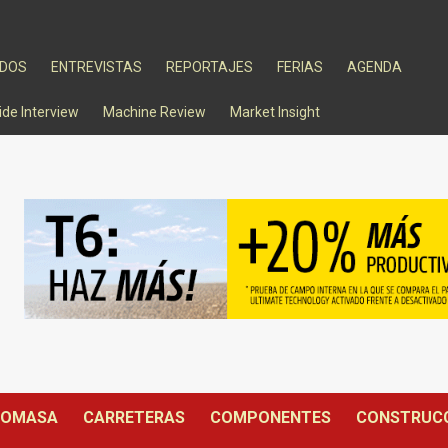
ADOS
ENTREVISTAS
REPORTAJES
FERIAS
AGENDA
ide Interview
Machine Review
Market Insight
IOMASA
CARRETERAS
COMPONENTES
CONSTRUC