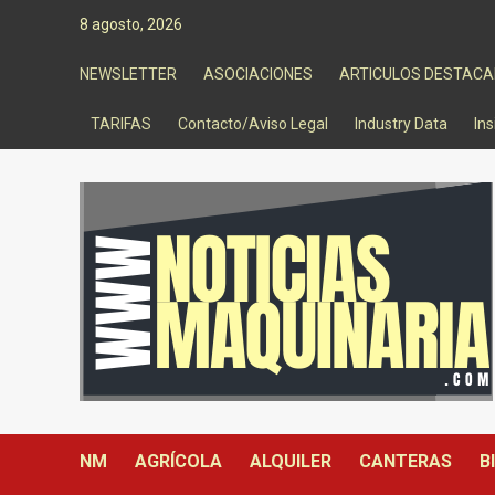
Saltar
8 agosto, 2026
al
contenido
NEWSLETTER
ASOCIACIONES
ARTICULOS DESTAC
TARIFAS
Contacto/Aviso Legal
Industry Data
Ins
NM
AGRÍCOLA
ALQUILER
CANTERAS
B