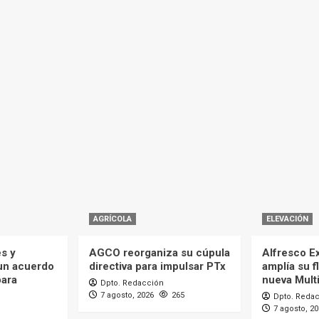
AGRÍCOLA
ELEVACIÓN
es y
AGCO reorganiza su cúpula
Alfresco Ex
 un acuerdo
directiva para impulsar PTx
amplía su f
para
nueva Mult
Dpto. Redacción
7 agosto, 2026
265
Dpto. Reda
7 agosto, 2