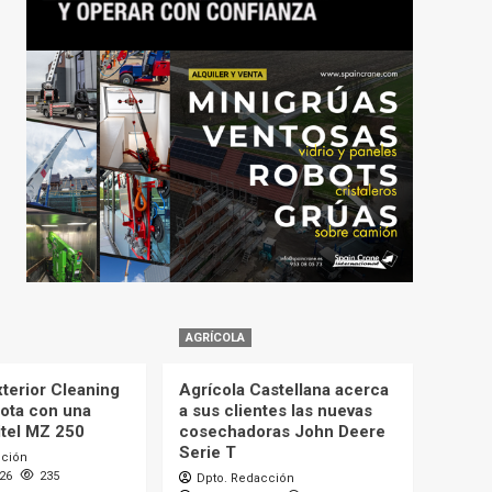
AGRÍCOLA
terior Cleaning
Agrícola Castellana acerca
lota con una
a sus clientes las nuevas
itel MZ 250
cosechadoras John Deere
Serie T
cción
026
235
Dpto. Redacción