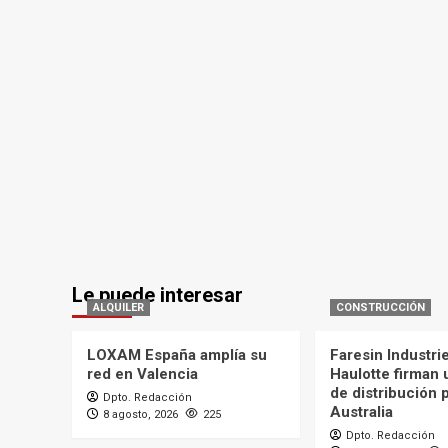
Le puede interesar
ALQUILER
CONSTRUCCIÓN
LOXAM España amplía su
Faresin Industri
red en Valencia
Haulotte firman
de distribución 
Dpto. Redacción
Australia
8 agosto, 2026
225
Dpto. Redacción