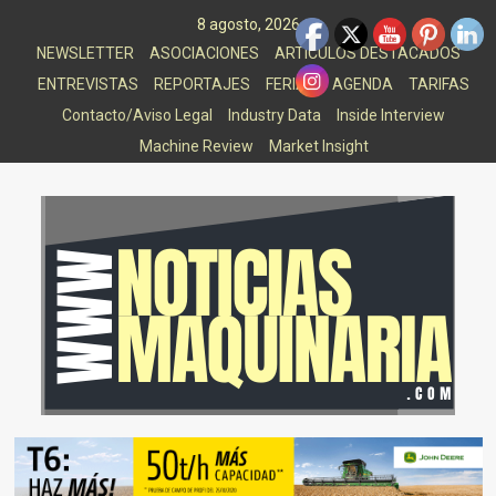
Saltar
8 agosto, 2026
al
NEWSLETTER
ASOCIACIONES
ARTICULOS DESTACADOS
contenido
ENTREVISTAS
REPORTAJES
FERIAS
AGENDA
TARIFAS
Contacto/Aviso Legal
Industry Data
Inside Interview
Machine Review
Market Insight