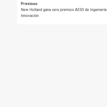
Post
Previous:
New Holland gana seis premios AE50 de Ingeniería
navigation
Innovación