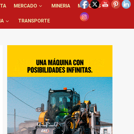
NTA
MERCADO
MINERIA
MOTORES
IA
TRANSPORTE