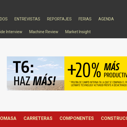
ADOS
ENTREVISTAS
REPORTAJES
FERIAS
AGENDA
ide Interview
Machine Review
Market Insight
IOMASA
CARRETERAS
COMPONENTES
CONSTRUC