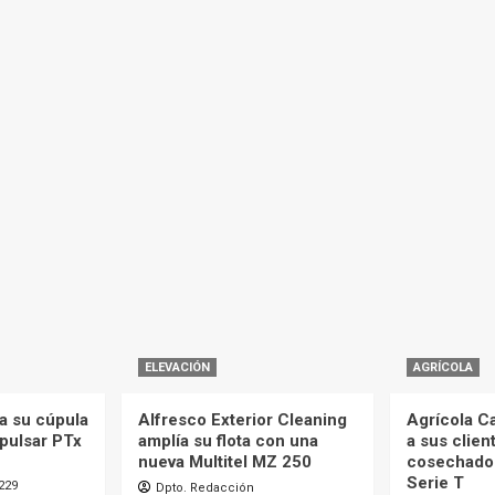
ELEVACIÓN
AGRÍCOLA
a su cúpula
Alfresco Exterior Cleaning
Agrícola C
mpulsar PTx
amplía su flota con una
a sus clien
nueva Multitel MZ 250
cosechado
Serie T
229
Dpto. Redacción