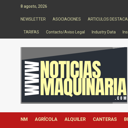
Saltar
8 agosto, 2026
al
contenido
NEWSLETTER
ASOCIACIONES
ARTICULOS DESTAC
TARIFAS
Contacto/Aviso Legal
Industry Data
Ins
NM
AGRÍCOLA
ALQUILER
CANTERAS
B