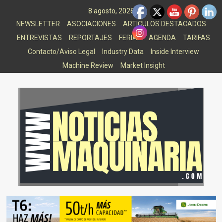
Saltar
8 agosto, 2026
al
NEWSLETTER
ASOCIACIONES
ARTICULOS DESTACADOS
contenido
ENTREVISTAS
REPORTAJES
FERIAS
AGENDA
TARIFAS
Contacto/Aviso Legal
Industry Data
Inside Interview
Machine Review
Market Insight