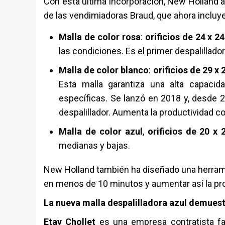
Con esta última incorporación, New Holland a
de las vendimiadoras Braud, que ahora incluye
Malla de color rosa
:
orificios de 24 x 
las condiciones. Es el primer despalillad
Malla de color blanco
:
orificios de 29 x
Esta malla garantiza una alta capacid
específicas. Se lanzó en 2018 y, desde 
despalillador. Aumenta la productividad co
Malla de color azul
,
orificios de 20 x
medianas y bajas.
New Holland también ha diseñado una herramie
en menos de 10 minutos y aumentar así la pro
La nueva malla despalilladora azul demuestr
Etav Chollet
es una empresa contratista fam