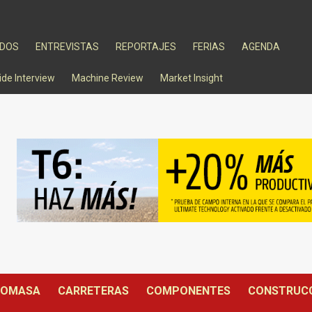
ADOS
ENTREVISTAS
REPORTAJES
FERIAS
AGENDA
ide Interview
Machine Review
Market Insight
IOMASA
CARRETERAS
COMPONENTES
CONSTRUC