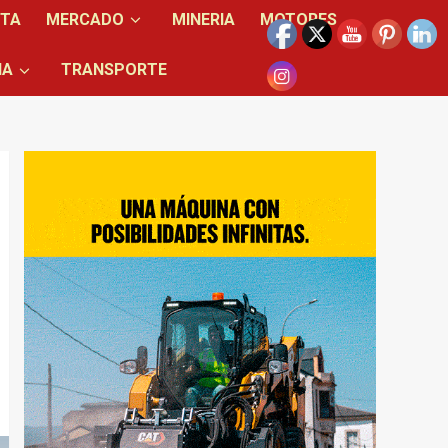
NTA
MERCADO
MINERIA
MOTORES
IA
TRANSPORTE