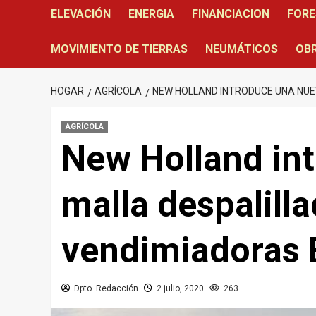
ELEVACIÓN
ENERGIA
FINANCIACION
FORE
MOVIMIENTO DE TIERRAS
NEUMÁTICOS
OBR
HOGAR
AGRÍCOLA
NEW HOLLAND INTRODUCE UNA NU
AGRÍCOLA
New Holland in
malla despalill
vendimiadoras 
Dpto. Redacción
2 julio, 2020
263