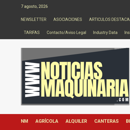
Saltar
7 agosto, 2026
al
contenido
NEWSLETTER
ASOCIACIONES
ARTICULOS DESTAC
TARIFAS
Contacto/Aviso Legal
Industry Data
Ins
NM
AGRÍCOLA
ALQUILER
CANTERAS
B