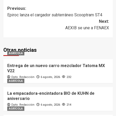
Post
Previous:
Epiroc lanza el cargador subterráneo Scooptram ST4
navigation
Next:
AEXIB se une a FENAEX
Otras noticias
AGRÍCOLA
Entrega de un nuevo carro mezclador Tatoma MX
V22
Dpto. Redacción
6 agosto, 2026
232
AGRÍCOLA
La empacadora-encintadora BIO de KUHN de
aniversario
Dpto. Redacción
6 agosto, 2026
214
AGRÍCOLA