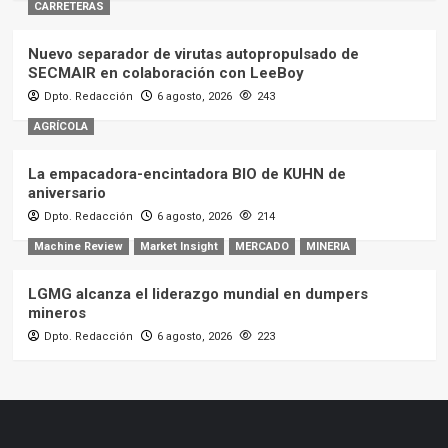
CARRETERAS
Nuevo separador de virutas autopropulsado de
SECMAIR en colaboración con LeeBoy
Dpto. Redacción
6 agosto, 2026
243
AGRÍCOLA
La empacadora-encintadora BIO de KUHN de
aniversario
Dpto. Redacción
6 agosto, 2026
214
Machine Review
Market Insight
MERCADO
MINERIA
LGMG alcanza el liderazgo mundial en dumpers
mineros
Dpto. Redacción
6 agosto, 2026
223