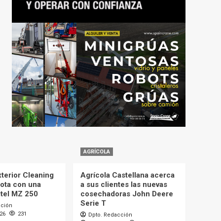
AGRÍCOLA
terior Cleaning
Agrícola Castellana acerca
lota con una
a sus clientes las nuevas
itel MZ 250
cosechadoras John Deere
Serie T
cción
026
231
Dpto. Redacción