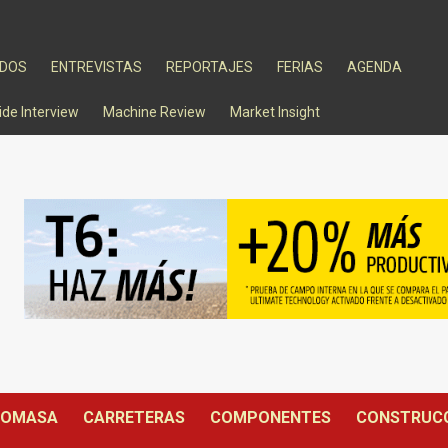
ADOS
ENTREVISTAS
REPORTAJES
FERIAS
AGENDA
ide Interview
Machine Review
Market Insight
IOMASA
CARRETERAS
COMPONENTES
CONSTRUC