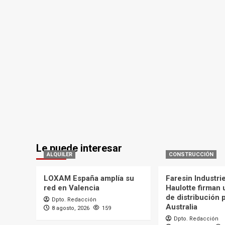
Le puede interesar
ALQUILER
CONSTRUCCIÓN
LOXAM España amplía su
Faresin Industri
red en Valencia
Haulotte firman
de distribución 
Dpto. Redacción
Australia
8 agosto, 2026
159
Dpto. Redacción