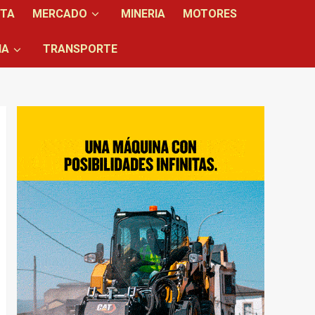
NTA
MERCADO
MINERIA
MOTORES
IA
TRANSPORTE