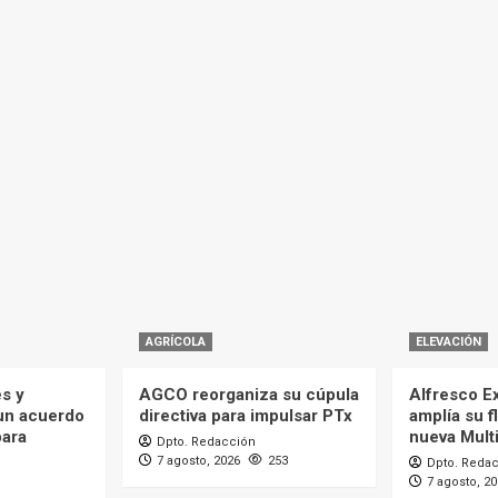
AGRÍCOLA
ELEVACIÓN
es y
AGCO reorganiza su cúpula
Alfresco Ex
 un acuerdo
directiva para impulsar PTx
amplía su f
para
nueva Mult
Dpto. Redacción
7 agosto, 2026
253
Dpto. Reda
7 agosto, 2