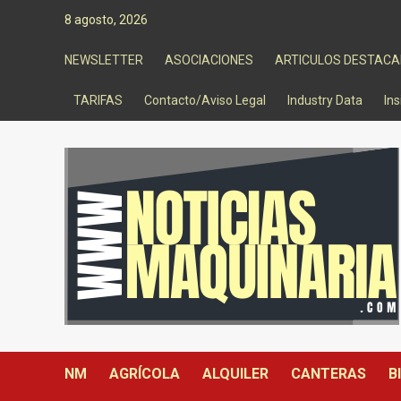
Saltar
8 agosto, 2026
al
contenido
NEWSLETTER
ASOCIACIONES
ARTICULOS DESTAC
TARIFAS
Contacto/Aviso Legal
Industry Data
Ins
NM
AGRÍCOLA
ALQUILER
CANTERAS
B