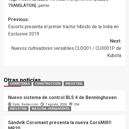
TRANSLATION] ,
perno
Post
Previous:
Escorts presenta el primer tractor híbrido de la India en
navigation
Esclusive 2019
Next:
Nuevos cultivadores versátiles CU3001 / CU3001P de
Kubota
Otras noticias
CARRETERAS
CONSTRUCCIÓN
INDUSTRIA
Nuevo sistema de control BLS 4 de Benninghoven
Dpto. Redacción
7 agosto, 2026
254
INDUSTRIA
MAQUINA-HERRAMIENTA
Sandvik Coromant presenta la nueva CoroMill®
MR20