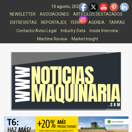
Saltar
10 agosto, 2026
al
NEWSLETTER
ASOCIACIONES
ARTICULOS DESTACADOS
contenido
ENTREVISTAS
REPORTAJES
FERIAS
AGENDA
TARIFAS
Contacto/Aviso Legal
Industry Data
Inside Interview
Machine Review
Market Insight