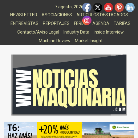
Saltar
7 agosto, 2026
al
NEWSLETTER
ASOCIACIONES
ARTICULOS DESTACADOS
contenido
ENTREVISTAS
REPORTAJES
FERIAS
AGENDA
TARIFAS
Contacto/Aviso Legal
Industry Data
Inside Interview
Machine Review
Market Insight