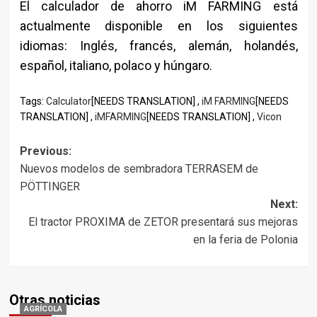
El calculador de ahorro iM FARMING está
actualmente disponible en los siguientes
idiomas: Inglés, francés, alemán, holandés,
español, italiano, polaco y húngaro.
Tags:
Calculator
[NEEDS TRANSLATION] ,
iM FARMING
[NEEDS
TRANSLATION] ,
iMFARMING
[NEEDS TRANSLATION] ,
Vicon
Post
Previous:
Nuevos modelos de sembradora TERRASEM de
navigation
PÖTTINGER
Next:
El tractor PROXIMA de ZETOR presentará sus mejoras
en la feria de Polonia
Otras noticias
AGRÍCOLA