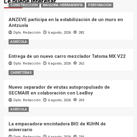
Le puede interesar
CONSTRUCCIÓN
MAQUINA-HERRAMIENTA
PERFORACION
ANZEVE participa en la estabilización de un muro en
Antzuola
Dpto. Redacción
6 agosto, 2026
282
AGRÍCOLA
Entrega de un nuevo carro mezclador Tatoma MX V22
Dpto. Redacción
6 agosto, 2026
262
CARRETERAS
Nuevo separador de virutas autopropulsado de
SECMAIR en colaboración con LeeBoy
Dpto. Redacción
6 agosto, 2026
269
AGRÍCOLA
La empacadora-encintadora BIO de KUHN de
aniversario
Dpto. Redacción
6 agosto, 2026
234