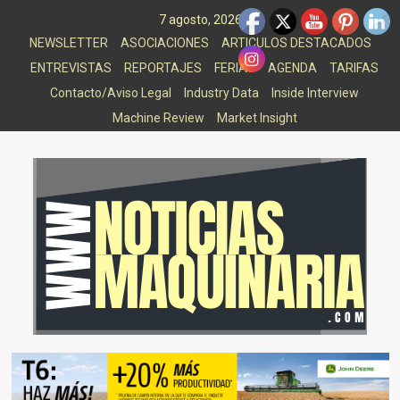
Saltar
7 agosto, 2026
al
NEWSLETTER
ASOCIACIONES
ARTICULOS DESTACADOS
contenido
ENTREVISTAS
REPORTAJES
FERIAS
AGENDA
TARIFAS
Contacto/Aviso Legal
Industry Data
Inside Interview
Machine Review
Market Insight