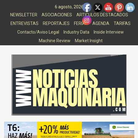
Saltar
6 agosto, 2026
al
NEWSLETTER
ASOCIACIONES
ARTICULOS DESTACADOS
contenido
ENTREVISTAS
REPORTAJES
FERIAS
AGENDA
TARIFAS
Contacto/Aviso Legal
Industry Data
Inside Interview
Machine Review
Market Insight