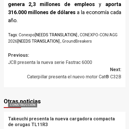
genera 2,3 millones de empleos
y
aporta
316.000 millones de dólares
a la economía cada
año.
Tags:
Conexpo
[NEEDS TRANSLATION] ,
CONEXPO-CON/AGG
2026
[NEEDS TRANSLATION] ,
GroundBreakers
Post
Previous:
JCB presenta la nueva serie Fastrac 6000
navigation
Next:
Caterpillar presenta el nuevo motor Cat® C32B
Otras noticias
CONSTRUCCIÓN
Takeuchi presenta la nueva cargadora compacta
de orugas TL11R3