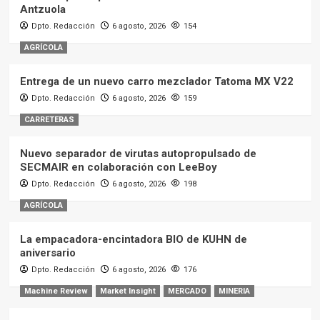
Antzuola
Dpto. Redacción
6 agosto, 2026
154
AGRÍCOLA
Entrega de un nuevo carro mezclador Tatoma MX V22
Dpto. Redacción
6 agosto, 2026
159
CARRETERAS
Nuevo separador de virutas autopropulsado de
SECMAIR en colaboración con LeeBoy
Dpto. Redacción
6 agosto, 2026
198
AGRÍCOLA
La empacadora-encintadora BIO de KUHN de
aniversario
Dpto. Redacción
6 agosto, 2026
176
Machine Review
Market Insight
MERCADO
MINERIA