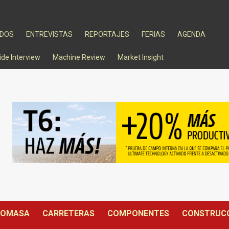
ADOS
ENTREVISTAS
REPORTAJES
FERIAS
AGENDA
ide Interview
Machine Review
Market Insight
IOMASA
CARRETERAS
COMPONENTES
CONSTRUC