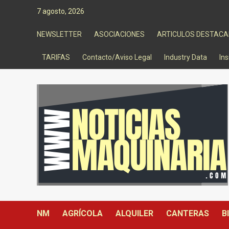
Saltar
7 agosto, 2026
al
contenido
NEWSLETTER
ASOCIACIONES
ARTICULOS DESTAC
TARIFAS
Contacto/Aviso Legal
Industry Data
Ins
NM
AGRÍCOLA
ALQUILER
CANTERAS
B