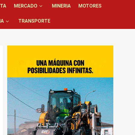
NTA
MERCADO
MINERIA
MOTORES
IA
TRANSPORTE