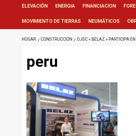
ELEVACIÓN
ENERGIA
FINANCIACION
FORE
MOVIMIENTO DE TIERRAS
NEUMÁTICOS
OBR
HOGAR
CONSTRUCCIÓN
OJSC « BELAZ » PARTICIPA EN
peru