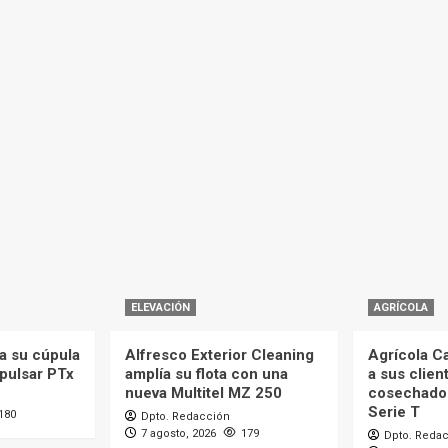
ELEVACIÓN
AGRÍCOLA
a su cúpula
Alfresco Exterior Cleaning
Agrícola C
mpulsar PTx
amplía su flota con una
a sus clien
nueva Multitel MZ 250
cosechado
Serie T
180
Dpto. Redacción
7 agosto, 2026
179
Dpto. Reda