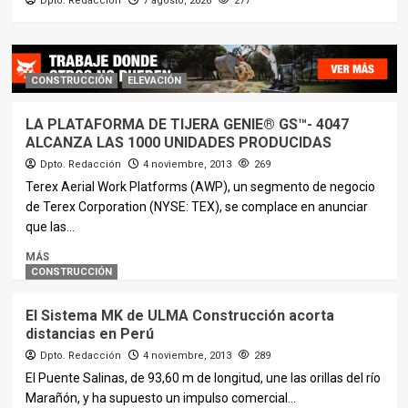
Dpto. Redacción
7 agosto, 2026
277
AGRÍCOLA
REPORTAJES
Conociendo la fábrica de
MASCHIO GASPARDO en
Cadoneghe
CONSTRUCCIÓN
ELEVACIÓN
4
LA PLATAFORMA DE TIJERA GENIE® GS™- 4047
ALCANZA LAS 1000 UNIDADES PRODUCIDAS
RECAMBIOS
REPORTAJES
El nuevo centro logístico de TVH
Dpto. Redacción
4 noviembre, 2013
269
5
Terex Aerial Work Platforms (AWP), un segmento de negocio
de Terex Corporation (NYSE: TEX), se complace en anunciar
que las...
MÁS
CONSTRUCCIÓN
El Sistema MK de ULMA Construcción acorta
distancias en Perú
Dpto. Redacción
4 noviembre, 2013
289
El Puente Salinas, de 93,60 m de longitud, une las orillas del río
Marañón, y ha supuesto un impulso comercial...