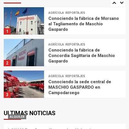
AGRÍCOLA
REPORTAJES
Conociendo la fábrica de Morsano
al Tagliamento de Maschio
Gaspardo
1
AGRÍCOLA
REPORTAJES
Conociendo la fábrica de
Concordia Sagittaria de Maschio
Gaspardo
2
AGRÍCOLA
REPORTAJES
Conociendo la sede central de
MASCHIO GASPARDO en
Campodarsego
3
AGRÍCOLA
REPORTAJES
ULTIMAS NOTICIAS
Conociendo la fábrica de
ALQUILER
MASCHIO GASPARDO en
Cadoneghe
4