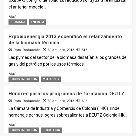
DX85R-3 con giro de voladizo reducido (RTS) para reemplazar
el anterior modelo...
MÁS
BIOMASA
ENERGIA
Expobioenergía 2013 escenificó el relanzamiento
de la biomasa térmica
Dpto. Redacción
30 octubre, 2013
513
Las pymes del sector de la biomasa desafían a los grandes del
gas y del petróleo por los usos térmicos...
MÁS
CONSTRUCCIÓN
MOTORES
Honores para los programas de formación DEUTZ
Dpto. Redacción
30 octubre, 2013
695
La Cámara de Industria y Comercio de Colonia ( IHK ) rinde
homenaje por sus logros sobresalientes a DEUTZ Colonia IHK...
MÁS
CONSTRUCCIÓN
LOGISTICA