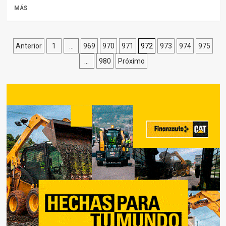
MÁS
Paginación
Anterior
1
…
969
970
971
972
973
974
975
…
980
Próximo
de
entradas