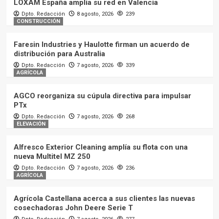
LOXAM España amplía su red en Valencia
Dpto. Redacción
8 agosto, 2026
239
CONSTRUCCIÓN
RECAMBIOS
REPORTAJES
El nuevo centro logístico de TVH
Faresin Industries y Haulotte firman un acuerdo de
5
distribución para Australia
Dpto. Redacción
7 agosto, 2026
339
AGRÍCOLA
REPORTAJES
AGRÍCOLA
Conociendo la fábrica de Morsano
al Tagliamento de Maschio
AGCO reorganiza su cúpula directiva para impulsar
Gaspardo
1
PTx
Dpto. Redacción
7 agosto, 2026
268
ELEVACIÓN
AGRÍCOLA
REPORTAJES
Conociendo la fábrica de
Concordia Sagittaria de Maschio
Alfresco Exterior Cleaning amplía su flota con una
Gaspardo
nueva Multitel MZ 250
2
Dpto. Redacción
7 agosto, 2026
236
AGRÍCOLA
AGRÍCOLA
REPORTAJES
Conociendo la sede central de
MASCHIO GASPARDO en
Agrícola Castellana acerca a sus clientes las nuevas
Campodarsego
cosechadoras John Deere Serie T
3