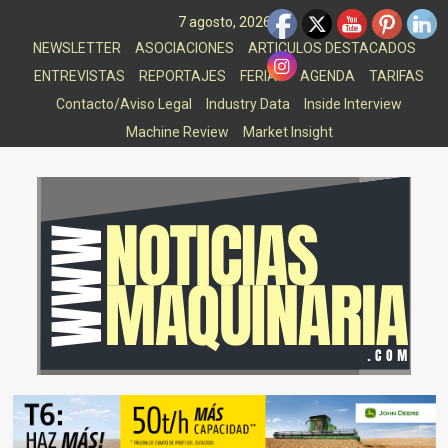
Saltar
7 agosto, 2026
al
NEWSLETTER
ASOCIACIONES
ARTICULOS DESTACADOS
contenido
ENTREVISTAS
REPORTAJES
FERIAS
AGENDA
TARIFAS
Contacto/Aviso Legal
Industry Data
Inside Interview
Machine Review
Market Insight