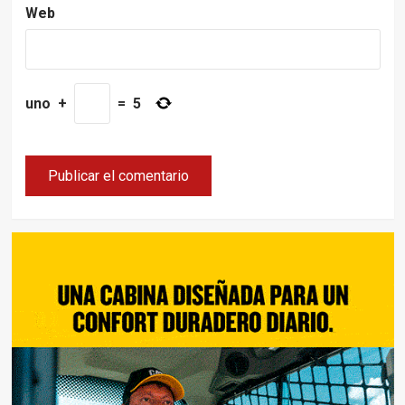
Web
uno
+
=
5