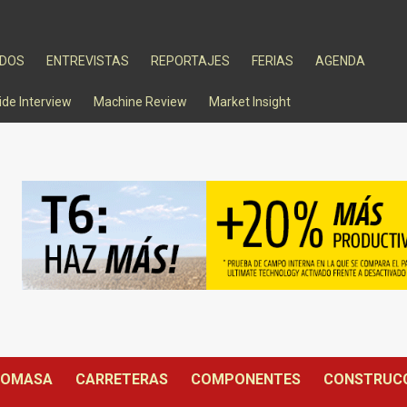
ADOS
ENTREVISTAS
REPORTAJES
FERIAS
AGENDA
ide Interview
Machine Review
Market Insight
IOMASA
CARRETERAS
COMPONENTES
CONSTRUC