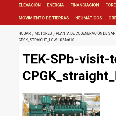
ELEVACIÓN
ENERGIA
FINANCIACION
FORE
MOVIMIENTO DE TIERRAS
NEUMÁTICOS
OBR
HOGAR
MOTORES
PLANTA DE COGENERACIÓN DE SAN
CPGK_STRAIGHT_LOW-1024×610
TEK-SPb-visit-t
CPGK_straight