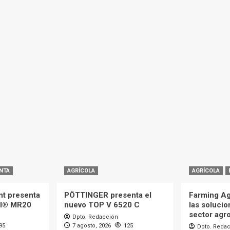
NTA
AGRÍCOLA
AGRÍCOLA
t presenta
PÖTTINGER presenta el
Farming Ag
ll® MR20
nuevo TOP V 6520 C
las solucio
sector agr
Dpto. Redacción
95
7 agosto, 2026
125
Dpto. Reda