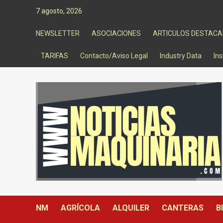
Saltar
7 agosto, 2026
al
contenido
NEWSLETTER
ASOCIACIONES
ARTICULOS DESTAC
TARIFAS
Contacto/Aviso Legal
Industry Data
Ins
NM
AGRÍCOLA
ALQUILER
CANTERAS
B