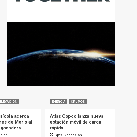
ELEVACIÓN
ENERGIA
GRUPOS
rícola acerca
Atlas Copco lanza nueva
nes de Merlo al
estación móvil de carga
oganadero
rápida
cción
Dpto. Redacción