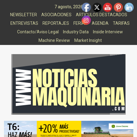
Saltar
7 agosto, 2026
al
NEWSLETTER
ASOCIACIONES
ARTICULOS DESTACADOS
contenido
ENTREVISTAS
REPORTAJES
FERIAS
AGENDA
TARIFAS
Contacto/Aviso Legal
Industry Data
Inside Interview
Machine Review
Market Insight