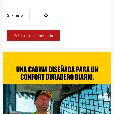
3
−
uno
=