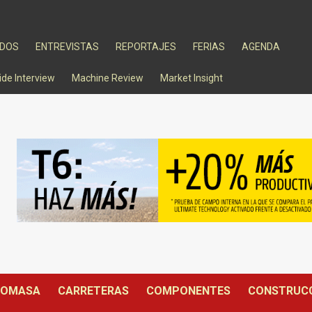
ADOS
ENTREVISTAS
REPORTAJES
FERIAS
AGENDA
ide Interview
Machine Review
Market Insight
IOMASA
CARRETERAS
COMPONENTES
CONSTRUC