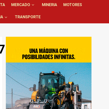
NTA
MERCADO
MINERIA
MOTORES
IA
TRANSPORTE
79136_n