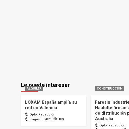
Le puede interesar
ALQUILER
CONSTRUCCIÓN
LOXAM España amplía su
Faresin Industri
red en Valencia
Haulotte firman
de distribución 
Dpto. Redacción
Australia
8 agosto, 2026
189
Dpto. Redacción