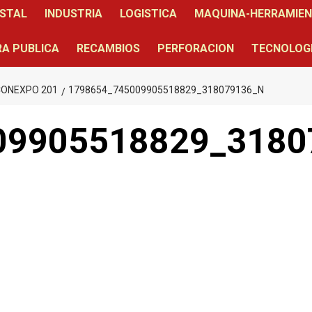
STAL
INDUSTRIA
LOGISTICA
MAQUINA-HERRAMIE
A PUBLICA
RECAMBIOS
PERFORACION
TECNOLOG
CONEXPO 201
1798654_745009905518829_318079136_N
09905518829_3180