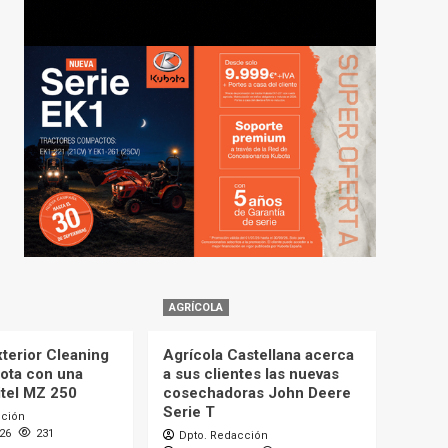
AGRÍCOLA
terior Cleaning
Agrícola Castellana acerca
lota con una
a sus clientes las nuevas
itel MZ 250
cosechadoras John Deere
Serie T
cción
026
231
Dpto. Redacción