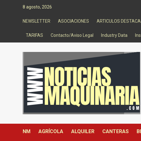
Saltar
8 agosto, 2026
al
contenido
NEWSLETTER
ASOCIACIONES
ARTICULOS DESTAC
TARIFAS
Contacto/Aviso Legal
Industry Data
Ins
NM
AGRÍCOLA
ALQUILER
CANTERAS
B