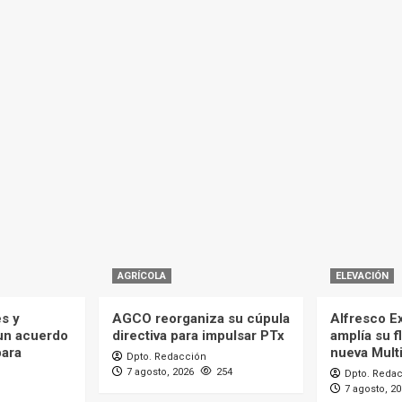
AGRÍCOLA
ELEVACIÓN
es y
AGCO reorganiza su cúpula
Alfresco Ex
 un acuerdo
directiva para impulsar PTx
amplía su f
para
nueva Mult
Dpto. Redacción
7 agosto, 2026
254
Dpto. Reda
7 agosto, 2