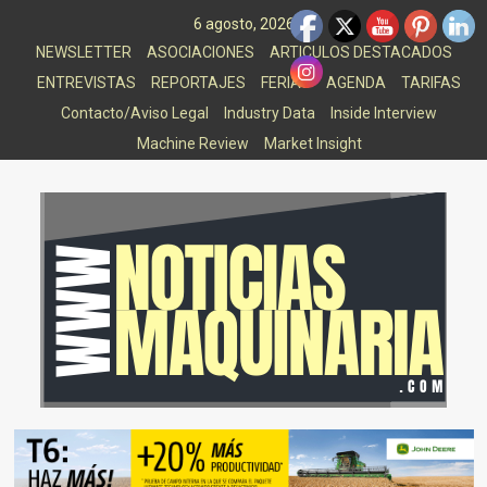
Saltar
6 agosto, 2026
al
NEWSLETTER
ASOCIACIONES
ARTICULOS DESTACADOS
contenido
ENTREVISTAS
REPORTAJES
FERIAS
AGENDA
TARIFAS
Contacto/Aviso Legal
Industry Data
Inside Interview
Machine Review
Market Insight