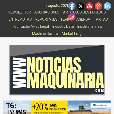
Saltar
7 agosto, 2026
al
NEWSLETTER
ASOCIACIONES
ARTICULOS DESTACADOS
contenido
ENTREVISTAS
REPORTAJES
FERIAS
AGENDA
TARIFAS
Contacto/Aviso Legal
Industry Data
Inside Interview
Machine Review
Market Insight