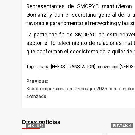
Representantes de SMOPYC mantuvieron c
Gomariz, y con el secretario general de la 
favorable para fomentar el networking y las si
La participación de SMOPYC en esta conve
sector, el fortalecimiento de relaciones inst
que conforman el ecosistema del alquiler de 
Tags:
anapat
[NEEDS TRANSLATION] ,
convencion
[NEEDS
Post
Previous:
Kubota impresiona en Demoagro 2025 con tecnolog
navigation
avanzada
Otras noticias
ALQUILER
ELEVACIÓN