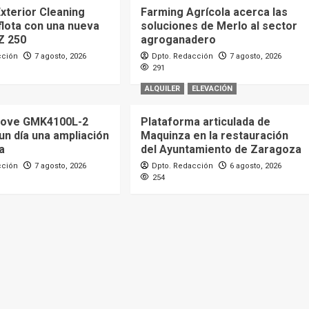
xterior Cleaning
Farming Agrícola acerca las
flota con una nueva
soluciones de Merlo al sector
Z 250
agroganadero
cción
7 agosto, 2026
Dpto. Redacción
7 agosto, 2026
291
ALQUILER
ELEVACIÓN
rove GMK4100L-2
Plataforma articulada de
 un día una ampliación
Maquinza en la restauración
a
del Ayuntamiento de Zaragoza
cción
7 agosto, 2026
Dpto. Redacción
6 agosto, 2026
254