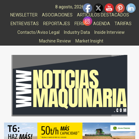
Saltar
8 agosto, 2026
al
NEWSLETTER
ASOCIACIONES
ARTICULOS DESTACADOS
contenido
ENTREVISTAS
REPORTAJES
FERIAS
AGENDA
TARIFAS
Contacto/Aviso Legal
Industry Data
Inside Interview
Machine Review
Market Insight