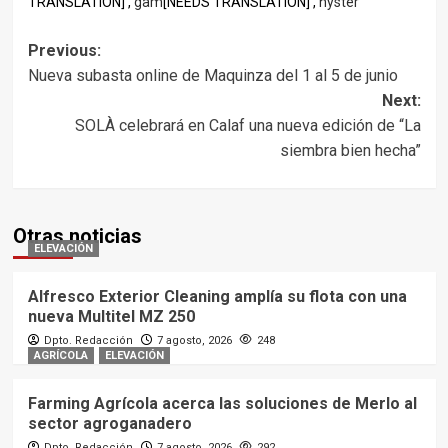
TRANSLATION] ,
gam
[NEEDS TRANSLATION] ,
hyster
Post
Previous:
Nueva subasta online de Maquinza del 1 al 5 de junio
navigation
Next:
SOLÀ celebrará en Calaf una nueva edición de “La
siembra bien hecha”
Otras noticias
ELEVACIÓN
Alfresco Exterior Cleaning amplía su flota con una
nueva Multitel MZ 250
Dpto. Redacción
7 agosto, 2026
248
AGRÍCOLA
ELEVACIÓN
Farming Agrícola acerca las soluciones de Merlo al
sector agroganadero
Dpto. Redacción
7 agosto, 2026
292