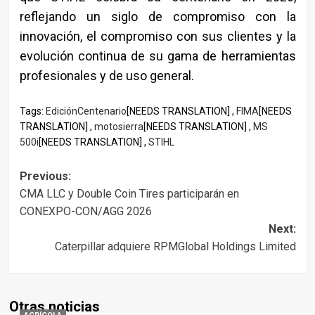
reflejando un siglo de compromiso con la
innovación, el compromiso con sus clientes y la
evolución continua de su gama de herramientas
profesionales y de uso general.
Tags:
EdiciónCentenario
[NEEDS TRANSLATION] ,
FIMA
[NEEDS
TRANSLATION] ,
motosierra
[NEEDS TRANSLATION] ,
MS
500i
[NEEDS TRANSLATION] ,
STIHL
Post
Previous:
CMA LLC y Double Coin Tires participarán en
navigation
CONEXPO-CON/AGG 2026
Next:
Caterpillar adquiere RPMGlobal Holdings Limited
Otras noticias