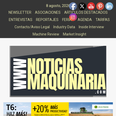
Saltar
8 agosto, 2026
al
NEWSLETTER
ASOCIACIONES
ARTICULOS DESTACADOS
contenido
ENTREVISTAS
REPORTAJES
FERIAS
AGENDA
TARIFAS
Contacto/Aviso Legal
Industry Data
Inside Interview
Machine Review
Market Insight