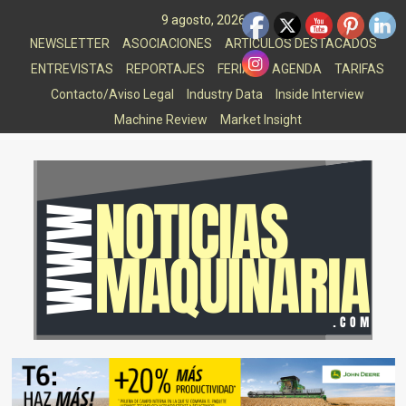
Saltar
9 agosto, 2026
al
NEWSLETTER
ASOCIACIONES
ARTICULOS DESTACADOS
contenido
ENTREVISTAS
REPORTAJES
FERIAS
AGENDA
TARIFAS
Contacto/Aviso Legal
Industry Data
Inside Interview
Machine Review
Market Insight