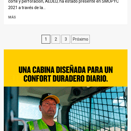
corte y perforación, AEDED, ha estado presente en SMOPYC
2021 a través de la...
MÁS
Paginación
1
2
3
Próximo
de
entradas