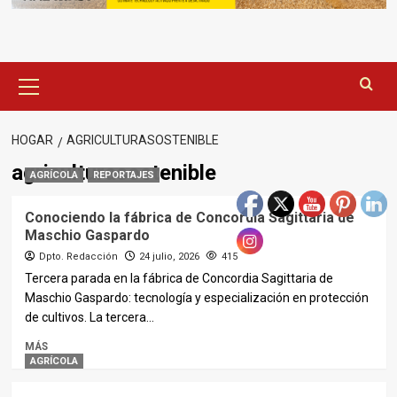
Menú
principal
HOGAR
AGRICULTURASOSTENIBLE
agriculturasostenible
AGRÍCOLA
REPORTAJES
Conociendo la fábrica de Concordia Sagittaria de
Maschio Gaspardo
Dpto. Redacción
24 julio, 2026
415
Tercera parada en la fábrica de Concordia Sagittaria de
Maschio Gaspardo: tecnología y especialización en protección
de cultivos. La tercera...
MÁS
AGRÍCOLA