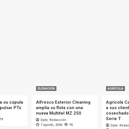
ELEVACIÓN
AGRÍCOLA
a su cúpula
Alfresco Exterior Cleaning
Agrícola C
mpulsar PTx
amplía su flota con una
a sus clien
nueva Multitel MZ 250
cosechado
Serie T
79
Dpto. Redacción
7 agosto, 2026
95
Dpto. Reda