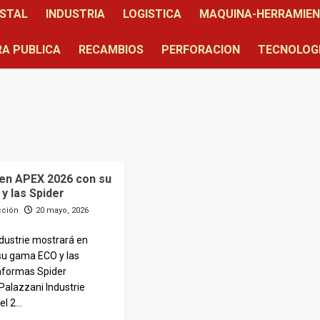
STAL
INDUSTRIA
LOGISTICA
MAQUINA-HERRAMIE
A PUBLICA
RECAMBIOS
PERFORACION
TECNOLOG
 en APEX 2026 con su
y las Spider
cción
20 mayo, 2026
dustrie mostrará en
u gama ECO y las
aformas Spider
Palazzani Industrie
l 2...