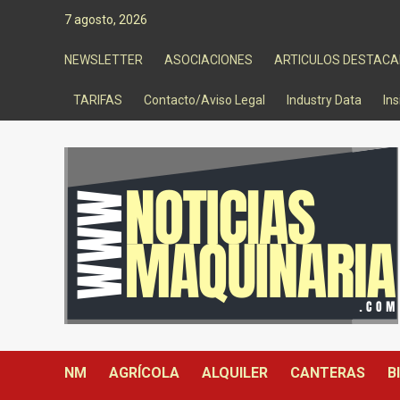
Saltar
7 agosto, 2026
al
contenido
NEWSLETTER
ASOCIACIONES
ARTICULOS DESTAC
TARIFAS
Contacto/Aviso Legal
Industry Data
Ins
NM
AGRÍCOLA
ALQUILER
CANTERAS
B