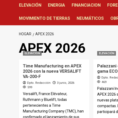
ELEVACIÓN
ENERGIA
FINANCIACION
FORE
MOVIMIENTO DE TIERRAS
NEUMÁTICOS
OBR
HOGAR
APEX 2026
APEX 2026
ELEVACIÓN
ELEVACIÓN
Time Manufacturing en APEX
Palazzani
2026 con la nueva VERSALIFT
gama ECO 
VA-200-F
Dpto. Reda
469
Dpto. Redacción
3 junio, 2026
599
Palazzani In
Versalift, France Elévateur,
APEX 2026 s
Ruthmann y Bluelift, todas
nuevas plat
pertenecientes a Time
compactas. 
Manufacturing Company (TMC), han
participará de
confirmado el lanzamiento de sus