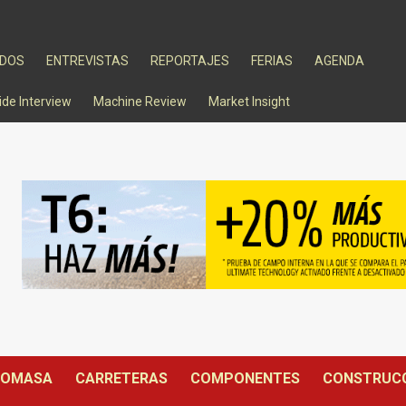
ADOS
ENTREVISTAS
REPORTAJES
FERIAS
AGENDA
ide Interview
Machine Review
Market Insight
IOMASA
CARRETERAS
COMPONENTES
CONSTRUC