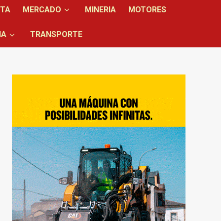
NTA
MERCADO
MINERIA
MOTORES
IA
TRANSPORTE