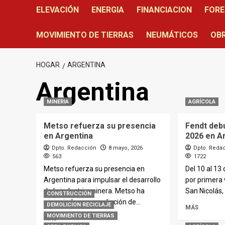
ELEVACIÓN
ENERGIA
FINANCIACION
FORE
MOVIMIENTO DE TIERRAS
NEUMÁTICOS
OBR
HOGAR
ARGENTINA
Argentina
MINERIA
AGRÍCOLA
Metso refuerza su presencia
Fendt deb
en Argentina
2026 en A
Dpto. Redacción
8 mayo, 2026
Dpto. Reda
563
1722
Metso refuerza su presencia en
Del 10 al 13
Argentina para impulsar el desarrollo
por primera
de la industria minera. Metso ha
San Nicolás,
CONSTRUCCIÓN
anunciado una ampliación de...
DEMOLICION RECICLAJE
MÁS
MOVIMIENTO DE TIERRAS
MÁS