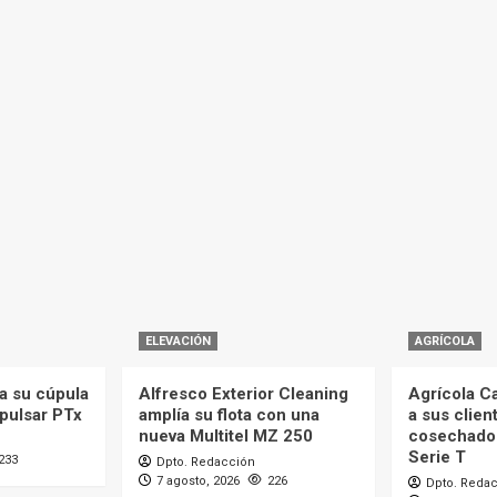
ELEVACIÓN
AGRÍCOLA
a su cúpula
Alfresco Exterior Cleaning
Agrícola C
mpulsar PTx
amplía su flota con una
a sus clien
nueva Multitel MZ 250
cosechado
Serie T
233
Dpto. Redacción
7 agosto, 2026
226
Dpto. Reda