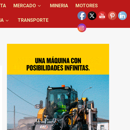
NTA
MERCADO
MINERIA
MOTORES
IA
TRANSPORTE