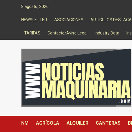
Saltar
8 agosto, 2026
al
contenido
NEWSLETTER
ASOCIACIONES
ARTICULOS DESTAC
TARIFAS
Contacto/Aviso Legal
Industry Data
Ins
NM
AGRÍCOLA
ALQUILER
CANTERAS
B