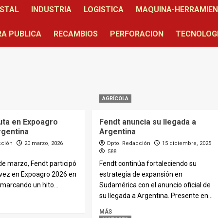
STAL
INDUSTRIA
LOGISTICA
MAQUINA-HERRAMIE
A PUBLICA
RECAMBIOS
PERFORACION
TECNOLOG
AGRÍCOLA
uta en Expoagro
Fendt anuncia su llegada a
rgentina
Argentina
cción
20 marzo, 2026
Dpto. Redacción
15 diciembre, 2025
588
 de marzo, Fendt participó
Fendt continúa fortaleciendo su
 vez en Expoagro 2026 en
estrategia de expansión en
 marcando un hito...
Sudamérica con el anuncio oficial de
su llegada a Argentina. Presente en...
MÁS