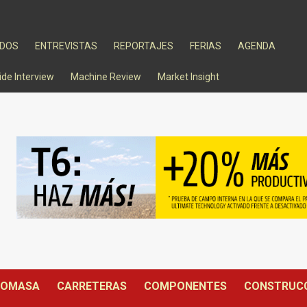
ADOS
ENTREVISTAS
REPORTAJES
FERIAS
AGENDA
ide Interview
Machine Review
Market Insight
IOMASA
CARRETERAS
COMPONENTES
CONSTRUC