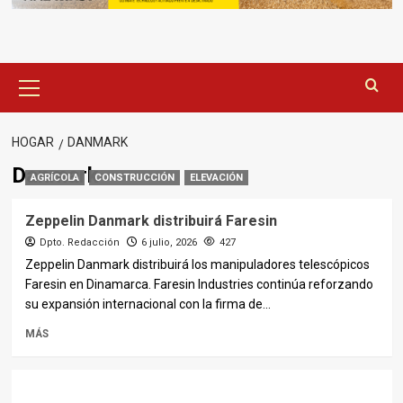
Menú
principal
HOGAR
DANMARK
Danmark
AGRÍCOLA
CONSTRUCCIÓN
ELEVACIÓN
Zeppelin Danmark distribuirá Faresin
Dpto. Redacción
6 julio, 2026
427
Zeppelin Danmark distribuirá los manipuladores telescópicos
Faresin en Dinamarca. Faresin Industries continúa reforzando
su expansión internacional con la firma de...
MÁS