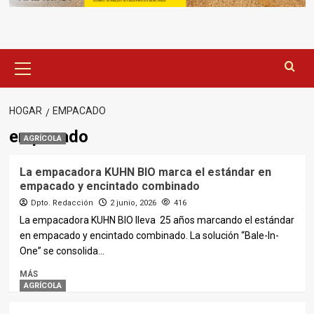
Menú
principal
HOGAR
EMPACADO
empacado
AGRÍCOLA
La empacadora KUHN BIO marca el estándar en
empacado y encintado combinado
Dpto. Redacción
2 junio, 2026
416
La empacadora KUHN BIO lleva 25 años marcando el estándar
en empacado y encintado combinado. La solución “Bale-In-
One” se consolida...
MÁS
AGRÍCOLA